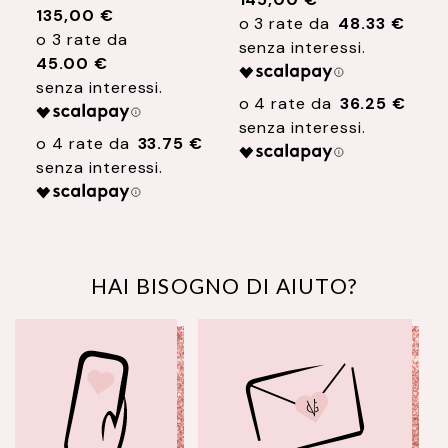
CRISTALLI
48.33 €
150,00 €
50.00 €
36.25 €
33.75 €
37.5
HAI BISOGNO DI AIUTO?