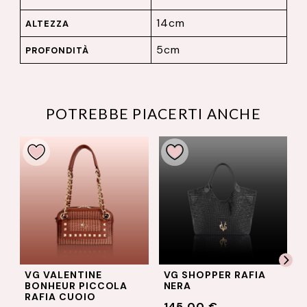
14cm
ALTEZZA
5cm
PROFONDITÀ
POTREBBE PIACERTI ANCHE
E
VG SHOPPER RAFIA
VG STARRY SKY -
CCOLA
NERA
BONHEUR GRANDE
NERA E FRANGE IN
145,00 €